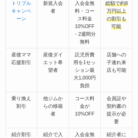
トリプル
新規入会
入会金無
総額で約8
キャンペ
者
料・コー
万円以上
ーン
ス料金
の割引も
10%OFF
可能
・2週間分
無料
産後ママ
産後ダイ
託児所費
店舗への
応援割引
エット希
用を1セッ
子連れ来
望者
ション最
店も可能
大1,000円
負担
乗り換え
他ジムか
コース料
会員証や
割引
らの移籍
金が
契約書の
者
10%OFF
提示が必
要
紹介割引
紹介で入
入会金無
紹介者に