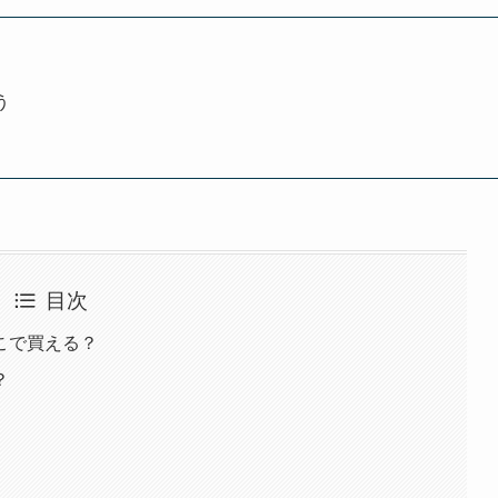
う
目次
こで買える？
？