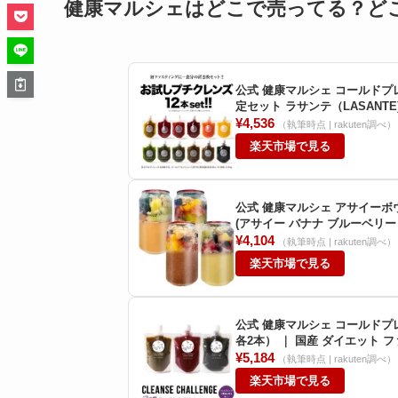
健康マルシェはどこで売ってる？ど
公式 健康マルシェ コールドプレス
定セット ラサンテ（LASANTE
¥4,536
（執筆時点 | rakuten調べ）
楽天市場で見る
公式 健康マルシェ アサイーボウル
(アサイー バナナ ブルーベリー
（LASANTE)
¥4,104
（執筆時点 | rakuten調べ）
楽天市場で見る
公式 健康マルシェ コールドプレ
各2本） ｜ 国産 ダイエット 
テ（LASANTE)
¥5,184
（執筆時点 | rakuten調べ）
楽天市場で見る